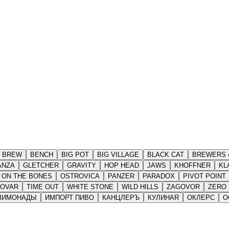
 BREW
BENCH
BIG POT
BIG VILLAGE
BLACK CAT
BREWERS 
ANZA
GLETCHER
GRAVITY
HOP HEAD
JAWS
KHOFFNER
KL
ON THE BONES
OSTROVICA
PANZER
PARADOX
PIVOT POINT
ROVAR
TIME OUT
WHITE STONE
WILD HILLS
ZAGOVOR
ZERO 
ЛИМОНАДЫ
ИМПОРТ ПИВО
КАНЦЛЕРЪ
КУЛИНАR
ОКЛЕРС
О