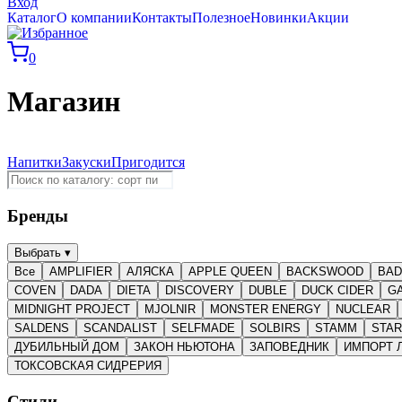
Вход
Каталог
О компании
Контакты
Полезное
Новинки
Акции
0
Магазин
Поиск
Напитки
Закуски
Пригодится
Бренды
Выбрать
▾
Все
AMPLIFIER
AЛЯСКА
AРРLE QUEEN
BACKSWOOD
BAD
COVEN
DADA
DIETA
DISCOVERY
DUBLE
DUCK CIDER
G
MIDNIGHT PROJECT
MJOLNIR
MONSTER ENERGY
NUCLEAR
SALDENS
SCANDALIST
SELFMADE
SOLBIRS
STAMM
STA
ДУБИЛЬНЫЙ ДОМ
ЗАКОН НЬЮТОНА
ЗАПОВЕДНИК
ИМПОРТ 
ТОКСОВСКАЯ СИДРЕРИЯ
Стили