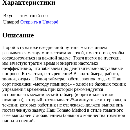
Характеристики
Вкус
томатный гозе
Untappd
Открыть в Untappd
Описание
Порой в суматохе ежедневной рутины мы начинаем
разрываться между множеством мелочей, вместо того, чтобы
сосредоточиться на важной задаче. Тратя время на пустяки,
мы зачастую тратим время и энергию настолько
неэффективно, что забываем про действительно актуальные
вопросы. К счастью, есть решение! Взвод таймера, работа,
звонок, отдых... Взвод таймера, работа, звонок, отдых. Наш
сорт посвящен «методу помидора» - одной из базовых техник
управления временем, при которой рекомендуется
использовать механический таймер (в оригинале в виде
помидора), который отсчитывает 25-иминутные интервалы, в
течении которых работник не отвлекаясь должен выполнять
поставленную задачу. Наш Tomato Method в стиле томатного
гозе выполнен с добавлением большого количества томатной
пасты и специй.