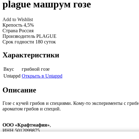
plague машрум гозе
Add to Wishlist
Крепость
4,5%
Страна
Россия
Производитель
PLAGUE
Срок годности
180 суток
Характеристики
Вкус
грибной гозе
Untappd
Открыть в Untappd
Описание
Гозе с кучей грибов и специями. Кому-то эксперименты с грибн
ароматом грибов и специй.
ООО «Крафтмафия»
,
ИНН 5012099875,
ОГРН 1195081033267,