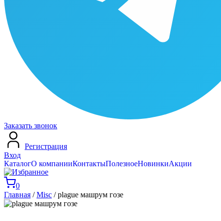
Заказать звонок
Регистрация
Вход
Каталог
О компании
Контакты
Полезное
Новинки
Акции
0
Главная
/
Misc
/ plague машрум гозе