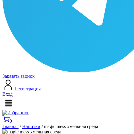
Заказать звонок
Регистрация
Вход
Меню
0
Главная
/
Напитки
/ magic mess хмельная среда