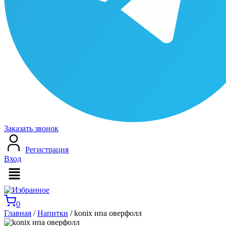
Заказать звонок
Регистрация
Вход
Меню
0
Главная
/
Напитки
/ konix ипа оверфолл