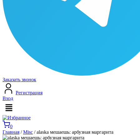
Заказать звонок
Регистрация
Вход
Меню
0
Главная
/
Misc
/ alaska мешаешь: арбузная маргарита