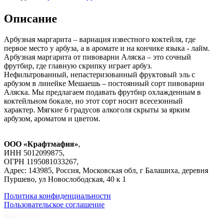
Описание
Арбузная маргарита – вариация известного коктейля, где
первое место у арбуза, а в аромате и на кончике языка - лайм.
Арбузная маргарита от пивоварни Аляска – это сочный
фрутбир, где главную скрипку играет арбуз.
Нефильтрованный, непастеризованный фруктовый эль с
арбузом в линейке Мешаешь – постоянный сорт пивоварни
Аляска. Мы предлагаем подавать фрутбир охлажденным в
коктейльном бокале, но этот сорт носит всесезонный
характер. Мягкие 6 градусов алкоголя скрыты за ярким
арбузом, ароматом и цветом.
ООО «Крафтмафия»
,
ИНН 5012099875,
ОГРН 1195081033267,
Адрес: 143985, Россия, Московская обл, г Балашиха, деревня
Пуршево, ул Новослободская, 40 к 1
Политика конфиденциальности
Пользовательское соглашение