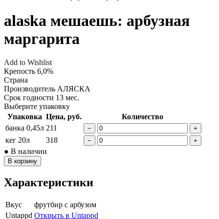
alaska мешаешь: арбузная
маргарита
Add to Wishlist
Крепость
6,0%
Страна
Производитель
AЛЯСКА
Срок годности
13 мес.
Выберите упаковку
Упаковка
Цена, руб.
Количество
банка 0,45л
211
−
+
кег 20л
318
−
+
● В наличии
В корзину
Характеристики
Вкус
фрутбир с арбузом
Untappd
Открыть в Untappd