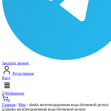
Заказать звонок
Регистрация
Вход
Меню
0
Главная
/
Misc
/ alaska железнодорожная вода (бочковой релиз)