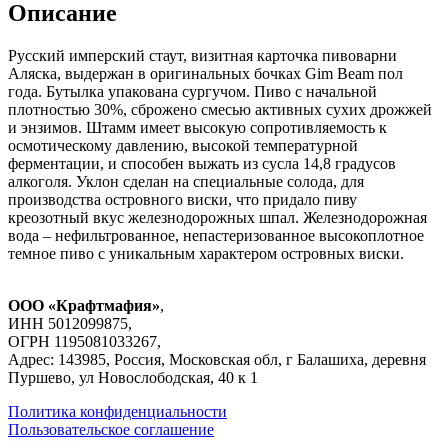
Описание
Русский имперский стаут, визитная карточка пивоварни
Аляска, выдержан в оригинальных бочках Gim Beam пол
года. Бутылка упакована сургучом. Пиво с начальной
плотностью 30%, сброжено смесью активных сухих дрожжей
и энзимов. Штамм имеет высокую сопротивляемость к
осмотическому давлению, высокой температурной
ферментации, и способен выжать из сусла 14,8 градусов
алкоголя. Уклон сделан на специальные солода, для
производства островного виски, что придало пиву
креозотный вкус железнодорожных шпал. Железнодорожная
вода – нефильтрованное, непастеризованное высокоплотное
темное пиво с уникальным характером островных виски.
ООО «Крафтмафия»
,
ИНН 5012099875,
ОГРН 1195081033267,
Адрес: 143985, Россия, Московская обл, г Балашиха, деревня
Пуршево, ул Новослободская, 40 к 1
Политика конфиденциальности
Пользовательское соглашение