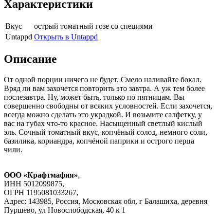
Характеристики
Вкус
острый томатный гозе со специями
Untappd
Открыть в Untappd
Описание
От одной порции ничего не будет. Смело наливайте бокал.
Вряд ли вам захочется повторить это завтра. А уж тем более
послезавтра. Ну, может быть, только по пятницам. Вы
совершенно свободны от всяких условностей. Если захочется,
всегда можно сделать это украдкой. И возьмите салфетку, у
вас на губах что-то красное. Насыщенный светлый кислый
эль. Сочный томатный вкус, копчёный солод, немного соли,
базилика, кориандра, копчёной паприки и острого перца
чили.
ООО «Крафтмафия»
,
ИНН 5012099875,
ОГРН 1195081033267,
Адрес: 143985, Россия, Московская обл, г Балашиха, деревня
Пуршево, ул Новослободская, 40 к 1