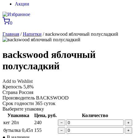
Акции
0
Главная
/
Напитки
/ вackswood яблочный полусладкий
вackswood яблочный
полусладкий
Add to Wishlist
Крепость
5,8%
Страна
Россия
Производитель
BACKSWOOD
Срок годности
365 суток
Выберите упаковку
Упаковка
Цена, руб.
Количество
кег 20л
240
−
+
бутылка 0,45л
155
−
+
● В наличии