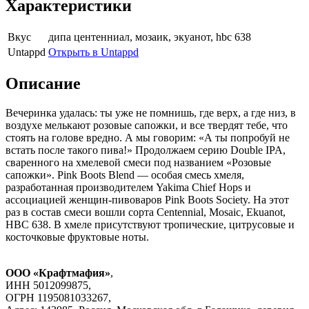
Характеристики
Вкус
дипа центенниал, мозаик, экуанот, hbc 638
Untappd
Открыть в Untappd
Описание
Вечеринка удалась: ты уже не помнишь, где верх, а где низ, в
воздухе мелькают розовые сапожки, и все твердят тебе, что
стоять на голове вредно. А мы говорим: «А ты попробуй не
встать после такого пива!» Продолжаем серию Double IPA,
сваренного на хмелевой смеси под названием «Розовые
сапожки». Pink Boots Blend — особая смесь хмеля,
разработанная производителем Yakima Chief Hops и
ассоциацией женщин-пивоваров Pink Boots Society. На этот
раз в состав смеси вошли сорта Centennial, Mosaic, Ekuanot,
HBC 638. В хмеле присутствуют тропические, цитрусовые и
косточковые фруктовые ноты.
ООО «Крафтмафия»
,
ИНН 5012099875,
ОГРН 1195081033267,