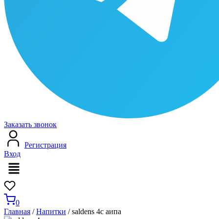
Заказать звонок
Регистрация
Вход
Меню
0
Главная
/
Напитки
/ saldens 4с аипа