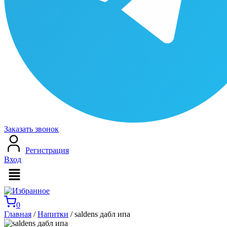
Заказать звонок
Регистрация
Вход
Меню
0
Главная
/
Напитки
/ saldens дабл ипа