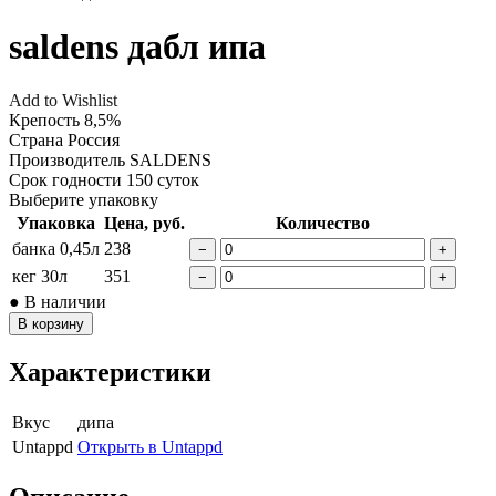
saldens дабл ипа
Add to Wishlist
Крепость
8,5%
Страна
Россия
Производитель
SALDENS
Срок годности
150 суток
Выберите упаковку
Упаковка
Цена, руб.
Количество
банка 0,45л
238
−
+
кег 30л
351
−
+
● В наличии
В корзину
Характеристики
Вкус
дипа
Untappd
Открыть в Untappd