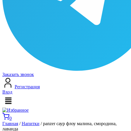
Заказать звонок
Регистрация
Вход
Меню
0
Главная
/
Напитки
/ panzer саур флоу малина, смородина,
лаванда