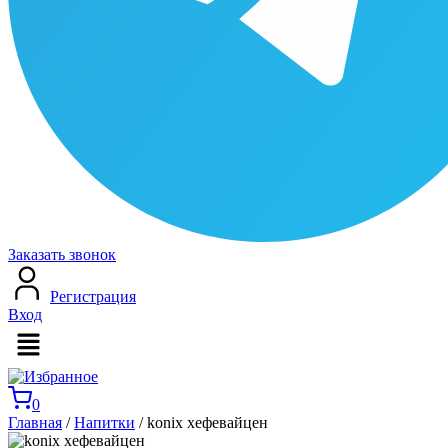
Заказать звонок
Регистрация
Вход
Меню
0
Главная
/
Напитки
/ konix хефевайцен