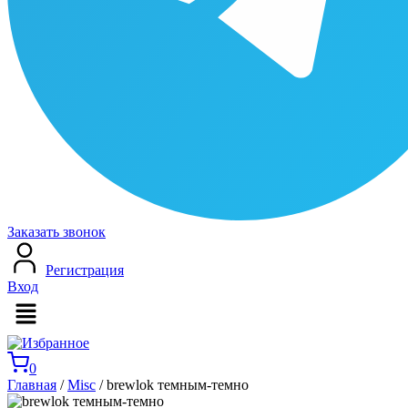
Заказать звонок
Регистрация
Вход
Меню
0
Главная
/
Misc
/ brewlok темным-темно