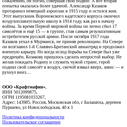
сожалению, он погиб, совершая свой подвиг. А вот вторая
попытка оказалась более удачной. Александр Казаков
протаранил немецкий аэроплан в 1915 году и остался жив.
Этот выпускник Воронежского кадетского корпуса окончил
воздухоплавательную школу в 1914 году, как раз к началу
войны. За время Первой мировой войны он лично сбил 17
самолётов и ещё 15 — в группе, став самым результативным
истребителем русской армии. После октября 1917 года
Казаков уехал в Мурманск, не приняв революцию. На Севере
он возглавил 1-й Славяно-Британский авиаотряд и продолжил
военную карьеру. Но когда исход борьбы на Севере был уже
предрешён, Козакову пришлось сделать непростой выбор. Не
желая покидать Родину и служить чужой стране, герой
поднял свой самолёт в воздух, свечой взмыл вверх, завис — и
рухнул вниз…
ООО «Крафтмафия»
,
ИНН 5012099875,
ОГРН 1195081033267,
Адрес: 143985, Россия, Московская обл, г Балашиха, деревня
Пуршево, ул Новослободская, 40 к 1
Политика конфиденциальности
Пользовательское соглашение