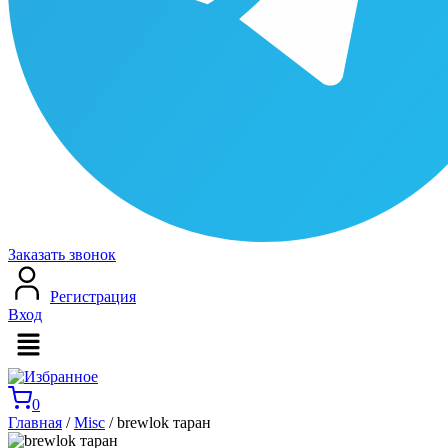
Заказать звонок
Регистрация
Вход
Меню
0
Главная
/
Misc
/ brewlok таран