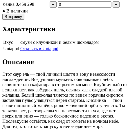
банка 0,45л
298
−
+
● В наличии
В корзину
Характеристики
Вкус
смузи с клубникой и белым шоколадом
Untappd
Открыть в Untappd
Описание
Этот саур эль — твой личный шаттл в зону невесомости
наслаждений. Воздушный мункейк обволакивает нёбо,
словно тепло скафандра в открытом космосе. Клубничный сок
вспыхивает, как звёздная пыль, осыпая язык сладкой влагой
желания. Белый шоколад тянется по венам горячим сиропом,
заставляя пульс учащаться перед стартом. Кислинка — твой
гравитационный манёвр, резко меняющий орбиту чувств. Ты
теряешь вес, растворяешься в невесомости вкуса, где нет
вверх или вниз — только бесконечное падение в экстаз.
Послевкусие остаётся, как след от кометы на ночном небе.
Для тех, кто готов к запуску в неизведанные миры