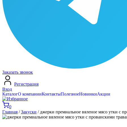
Заказать звонок
Регистрация
Вход
Каталог
О компании
Контакты
Полезное
Новинки
Акции
0
Главная
/
Закуски
/ джерки премиальное вяленое мясо утки с п