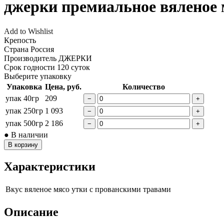
джерки премиальное вяленое 
Add to Wishlist
Крепость
Страна
Россия
Производитель
ДЖЕРКИ
Срок годности
120 суток
Выберите упаковку
Упаковка
Цена, руб.
Количество
упак 40гр
209
−
+
упак 250гр
1 093
−
+
упак 500гр
2 186
−
+
● В наличии
В корзину
Характеристики
Вкус
вяленое мясо утки с прованскими травами
Описание