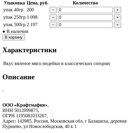
Упаковка
Цена, руб.
Количество
упак 40гр
200
−
+
упак 250гр
1 098
−
+
упак 500гр
2 197
−
+
● В наличии
В корзину
Характеристики
Вкус
вяленое мясо индейки в классических специях
Описание
.
ООО «Крафтмафия»
,
ИНН 5012099875,
ОГРН 1195081033267,
Адрес: 143985, Россия, Московская обл, г Балашиха, деревня
Пуршево, ул Новослободская, 40 к 1