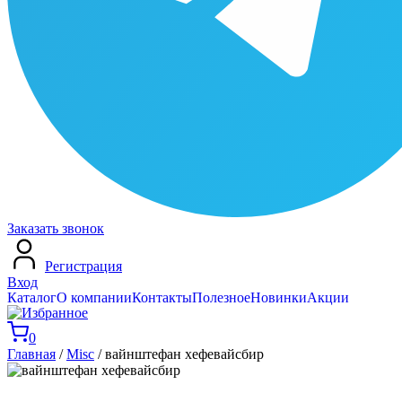
Заказать звонок
Регистрация
Вход
Каталог
О компании
Контакты
Полезное
Новинки
Акции
0
Главная
/
Misc
/ вайнштефан хефевайсбир